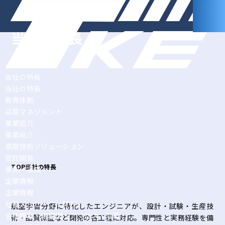
当社の特長
当社の特長
当社の特長
教育体制
品質マネジメント
事業紹介
事業紹介
高度技術ソリューション
受託開発
TOP
当社の特長
事例・実績
企業情報
企業情報
社長メッセージ・MVV
航空宇宙分野に特化したエンジニアが、設計・試験・生産技
会社概要・組織図・アクセス・沿革
術・品質保証など開発の各工程に対応。専門性と実務経験を備