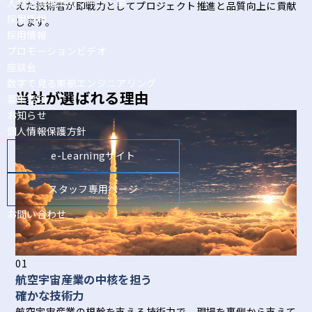
人材派遣事業のマージン率
えた技術者が即戦力としてプロジェクト推進と品質向上に貢献
採用情報
します。
採用情報
プロモーションビデオ
座談会
数字で見る東航エンジニアリング
当社が選ばれる理由
募集要項
お知らせ
個人情報保護方針
e-Learningサイト
スタッフ専用ページ
お問い合わせ
01
航空宇宙産業の中核を担う
確かな技術力
航空宇宙産業の根幹を支える技術力で、現場を裏側から支えて